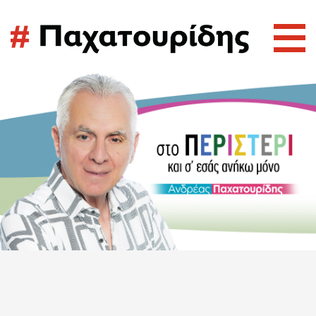
αρχική
ο Ανδρέας
με την Κοινωνία Μπροστά
νέα
επικοινωνία